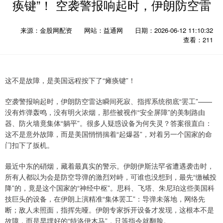
痪键”！ 空袭警报响起时，伊朗防空雷
来源：金股网配资
网站：益通网
日期：2026-06-12 11:10:32
查看：211
这不是故障，是美国远程按下了“瘫痪键”！
空袭警报响起时，伊朗防空雷达瞬间死寂、指挥系统彻底“罢工”——
没有炸弹轰鸣，没有明火浓烟，那些被视作“安全屏障”的美制路由
器、防火墙竟集体“躺平”。很多人疑惑设备为何失灵？答案很直白：
这不是意外故障，而是美国悄悄揣着“起爆器”，对着另一个国家的命
门扣下了扳机。
最近中东的硝烟，藏着最真实的警示。伊朗伊斯法罕省遭遇袭击时，
所有人都以为会是防空导弹的激烈对峙，可谁也没想到，最先“缴械投
降”的，竟是这个国家的“神经中枢”。思科、飞塔、朱尼珀这些美国科
技巨头的设备，在伊朗上演精准“集体罢工”：导弹未落地，网络先
断；敌人未照面，指挥先哑。伊朗专家拆开设备才发现，这根本不是
故障，而是早埋好的“特洛伊木马”，只等指令就翻脸。