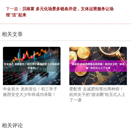
下一篇：
贝格富 多元化场景多链条并进，文体运营服务让场
馆“活”起来
相关文章
中金辰大 龙岗首位！初三学子
爱配资 去减肥却查出两种癌！
被西安交大少年班成功录取！
杭州女子的“游泳圈”给五亿人上
了一课
相关评论