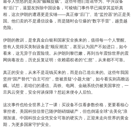
最令人愤怒的是美国“贼喊捉贼”。这些年他们造谣华为、中兴设备
有“后门”，逼盟友拆除中国设备，可棱镜门事件早已揭穿其监听真
相，这次伊朗的遭遇更是实锤——真正修“后门”、造“监控器”的正是美
国。他们卖的不是通信设备，而是随时会引爆的“数字手雷”，越贵越
危险。
伊朗的教训，是拿真金白银和国家安全换来的，值得每一个人警醒。
曾有人觉得买美制设备是“顺应潮流”，甚至认为国产不如进口，如今
看来，这无异于自置险境。从伊朗到黎巴嫩，再到当年震惊世界的震
网病毒攻击，历史反复证明：依赖霸权者的“仁慈”，从来都不可靠。
真正的安全，从来不是花钱买来的，而是自己造出来的。这些年我国
坚持“国产替代”“自主可控”，曾被质疑“小题大做”，如今看实则高瞻远
瞩。试想，若咱们的通信、高铁、电网、金融系统仍被美国掌控，一
旦风云突变，安全何谈保障？想起来便令人后怕。
这次事件也给全世界上了一课：买设备不仅看参数价格，更要看核心
掌控者。美国科技信誉已随伊朗硝烟破产，但也倒逼全球“去美化”浪
潮加速。中国科技企业凭安全可靠的硬实力，正迎来走向世界的黄金
期，为更多国家守护安全。