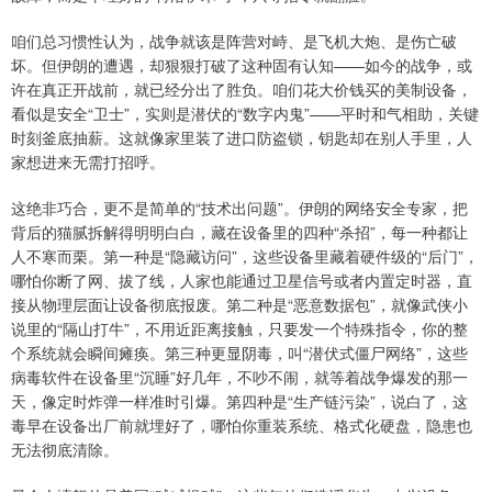
咱们总习惯性认为，战争就该是阵营对峙、是飞机大炮、是伤亡破
坏。但伊朗的遭遇，却狠狠打破了这种固有认知——如今的战争，或
许在真正开战前，就已经分出了胜负。咱们花大价钱买的美制设备，
看似是安全“卫士”，实则是潜伏的“数字内鬼”——平时和气相助，关键
时刻釜底抽薪。这就像家里装了进口防盗锁，钥匙却在别人手里，人
家想进来无需打招呼。
这绝非巧合，更不是简单的“技术出问题”。伊朗的网络安全专家，把
背后的猫腻拆解得明明白白，藏在设备里的四种“杀招”，每一种都让
人不寒而栗。第一种是“隐藏访问”，这些设备里藏着硬件级的“后门”，
哪怕你断了网、拔了线，人家也能通过卫星信号或者内置定时器，直
接从物理层面让设备彻底报废。第二种是“恶意数据包”，就像武侠小
说里的“隔山打牛”，不用近距离接触，只要发一个特殊指令，你的整
个系统就会瞬间瘫痪。第三种更显阴毒，叫“潜伏式僵尸网络”，这些
病毒软件在设备里“沉睡”好几年，不吵不闹，就等着战争爆发的那一
天，像定时炸弹一样准时引爆。第四种是“生产链污染”，说白了，这
毒早在设备出厂前就埋好了，哪怕你重装系统、格式化硬盘，隐患也
无法彻底清除。