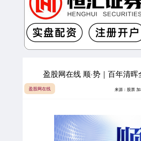
盈股网在线 顺·势｜百年清
盈股网在线
来源：股票 加