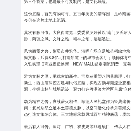
第三个答案，也是最不可复制的，是文化底蕴。
这份底蕴，首先有物可寻。五百年历史的清晖园，是岭南园
今仍在这片土地上流淌。
其次有脉可依。大良街道党工委委员罗婷茵以“南门罗氏后人
脉，商贸之风、文脉之雅、精神之颂，层层递进。
风为商贸之兴，彰显市井繁华。清晖广场立足城芯稀缺地块
衙文脉，斥资8.8亿元打造轨道上的城市会客厅；顺德体
入驻实现旧商业提质焕新；NEW MALL锚定潮流消费，
雅为文脉之厚，承载古韵新生。宝华巷重塑八闸巷肌理，打
新生；西山庙深挖古建与民俗底蕴，实现古韵与潮流业态相
源，坐拥山林与城墙遗迹，聚力打造粤港澳大湾区首席“立
颂为精神之传，赓续薪火相传。顺德人民礼堂作为经典建筑
间；复兴别墅立足本土善德文脉，以空间活化传承乐善崇文
态打造文旅综合体。三大地标承载凤城百年精神底蕴，赓续
最后有人可传。鱼灯、广绣、双皮奶等非遗项目，传承人在