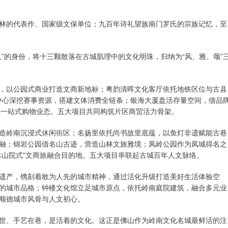
林的代表作、国家级文保单位；九百年诗礼望族南门罗氏的宗族记忆，至
”的身份，将十三颗散落在古城肌理中的文化明珠，归纳为“风、雅、颂”
，以公园式商业打造文商新地标；粤韵清晖文化客厅依托地铁区位与古县
育中心深挖赛事资源，搭建文体消费全链条；银海大厦盘活存量空间，借品
完善一站式购物业态。五大项目共同构筑片区商贸活力骨架。
造岭南沉浸式休闲街区；名扬里依托尚书故里底蕴，以鱼灯非遗赋能古巷
融；锦岩公园借名山古迹，营造山林文旅雅境；凤岭公园作为凤城得名之
体山院式”文商旅融合目的地。五大项目串联起古城百年人文脉络。
遗产，镌刻着敢为人先的城市精神，通过活化升级打造美好生活体验空
的城市品格；钟楼文化馆立足城市原点，依托岭南庭院建筑，融合多元业
顺德城市风骨与人文初心。
世、手艺在巷，是活着的文化。这正是佛山作为岭南文化名城最鲜活的注