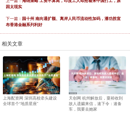
上一篇：
海纳策略 工资不算高，印度工人却抢着来中国打工，原
因太现实
下一篇：
园十州 南向通扩额、离岸人民币流动性加码，潘功胜宣
布香港金融系列利好
相关文章
上海配资网 深圳高校牵头建设
天创网 杭州解放后，粟裕收到
全球首个“地质星座”
故人遗孀来信，速下令：速备
车，我要去她家