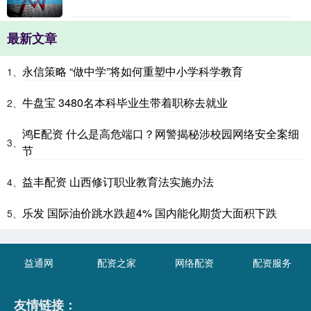
最新文章
永信策略 “做中学”将如何重塑中小学科学教育
1、
牛盘宝 3480名本科毕业生带着职称去就业
2、
鸿E配资 什么是高危端口？网警揭秘涉校园网络安全案细
3、
节
益丰配资 山西修订职业教育法实施办法
4、
乐发 国际油价跳水跌超4% 国内能化期货大面积下跌
5、
益通网
配资之家
网络配资
配资服务
友情链接：