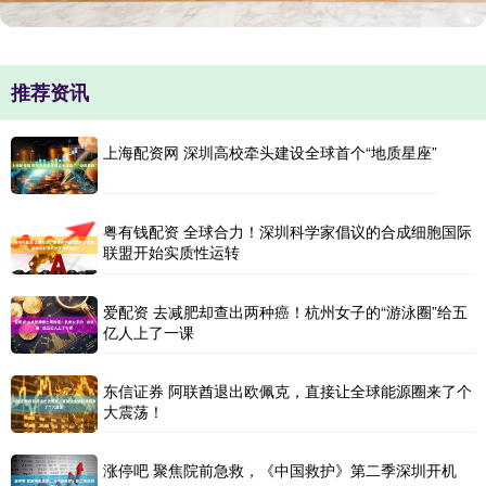
推荐资讯
上海配资网 深圳高校牵头建设全球首个“地质星座”
粤有钱配资 全球合力！深圳科学家倡议的合成细胞国际
联盟开始实质性运转
爱配资 去减肥却查出两种癌！杭州女子的“游泳圈”给五
亿人上了一课
东信证券 阿联酋退出欧佩克，直接让全球能源圈来了个
大震荡！
涨停吧 聚焦院前急救，《中国救护》第二季深圳开机