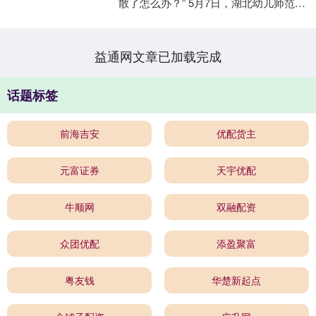
散了怎么办？” 5月7日，湖北幼儿师范高
等专科学校免试认定考场，学前教育专
业学生....
益通网文章已加载完成
话题标签
前海吉安
优配货主
元富证券
天宇优配
牛顺网
双融配资
众团优配
添盈聚富
粤友钱
华楚新起点