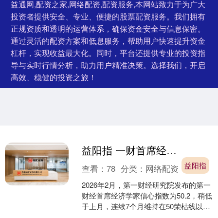
益通网,配资之家,网络配资,配资服务,本网站致力于为广大
投资者提供安全、专业、便捷的股票配资服务。我们拥有
正规资质和透明的运营体系，确保资金安全与信息保密。
通过灵活的配资方案和低息服务，帮助用户快速提升资金
杠杆，实现收益最大化。同时，平台还提供专业的投资指
导与实时行情分析，助力用户精准决策。选择我们，开启
高效、稳健的投资之旅！
益阳指 一财首席经济学家调研：新年良好开局，全年GDP增速目标预计5%左右
益阳指
查看：
78
分类：
网络配资
2026年2月，第一财经研究院发布的第一
财经首席经济学家信心指数为50.2，稍低
于上月，连续7个月维持在50荣枯线以
上。经济学家表示，去年底推出的一系