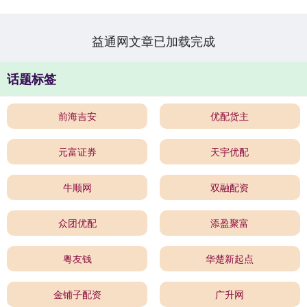
列稳增长措....
益通网文章已加载完成
话题标签
前海吉安
优配货主
元富证券
天宇优配
牛顺网
双融配资
众团优配
添盈聚富
粤友钱
华楚新起点
金铺子配资
广升网