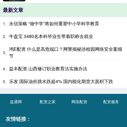
最新文章
永信策略 “做中学”将如何重塑中小学科学教育
1、
牛盘宝 3480名本科毕业生带着职称去就业
2、
鸿E配资 什么是高危端口？网警揭秘涉校园网络安全案细
3、
节
益丰配资 山西修订职业教育法实施办法
4、
乐发 国际油价跳水跌超4% 国内能化期货大面积下跌
5、
益通网
配资之家
网络配资
配资服务
友情链接：